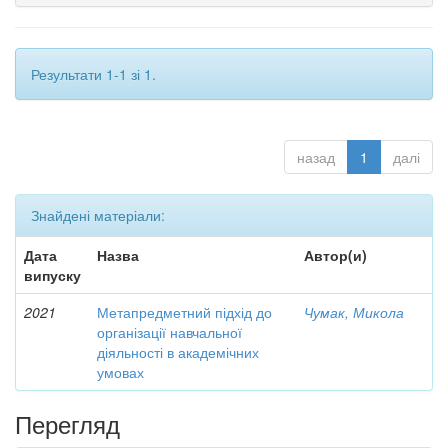
Результати 1-1 зі 1.
назад
1
далі
Знайдені матеріали:
Дата
Назва
Автор(и)
випуску
2021
Метапредметний підхід до
Чумак, Микола
організації навчальної
діяльності в академічних
умовах
Перегляд