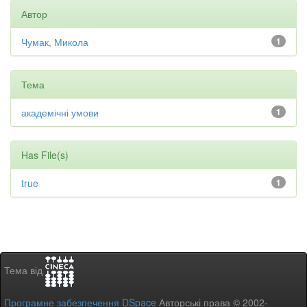
Автор
Чумак, Микола
1
Тема
академічні умови
1
Has File(s)
true
1
Тема від
Програмне забезпечення DSpace
Авторські права © 2002-