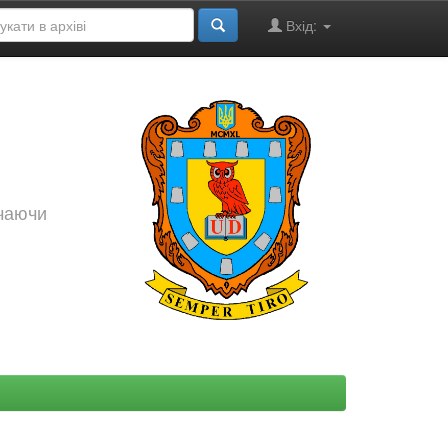
Вхід:
ючаючи