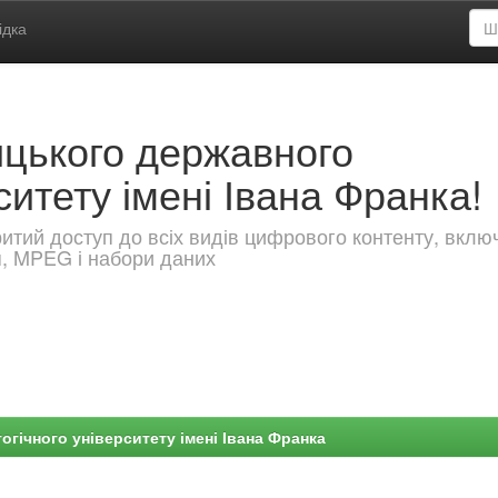
ідка
ицького державного
ситету імені Івана Франка!
критий доступ до всіх видів цифрового контенту, вкл
я, MPEG і набори даних
гічного університету імені Івана Франка