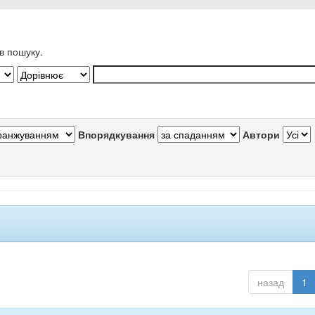
в пошуку.
Впорядкування
Автори
назад
1