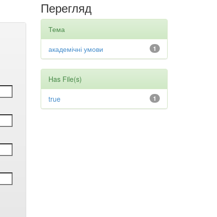
Перегляд
Тема
академічні умови
1
Has File(s)
true
1