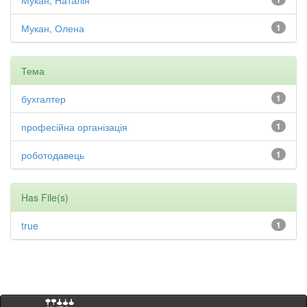
Мукан, Наталія
Мукан, Олена
1
Тема
бухгалтер
1
професійна організація
1
роботодавець
1
Has File(s)
true
1