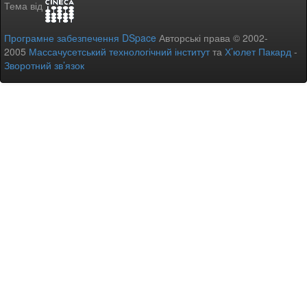
Тема від
Програмне забезпечення DSpace
Авторські права © 2002-
2005
Массачусетський технологічний інститут
та
Х’юлет Пакард
-
Зворотний зв’язок