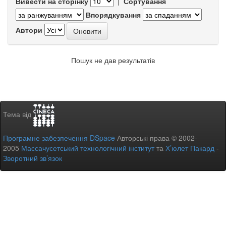
Вивести на сторінку
|
Сортування
Впорядкування
Автори
Пошук не дав результатів
Тема від
Програмне забезпечення DSpace
Авторські права © 2002-
2005
Массачусетський технологічний інститут
та
Х’юлет Пакард
-
Зворотний зв’язок