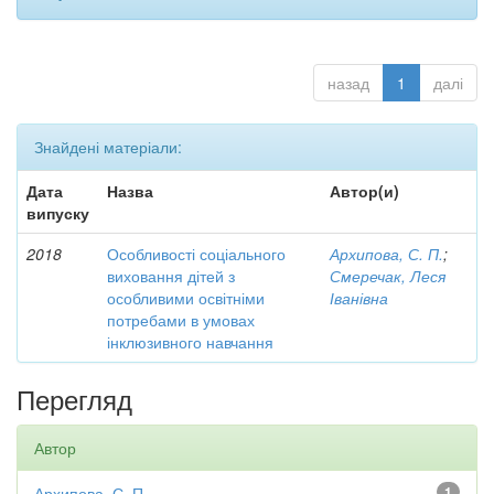
назад
1
далі
Знайдені матеріали:
Дата
Назва
Автор(и)
випуску
2018
Особливості соціального
Архипова, С. П.
;
виховання дітей з
Смеречак, Леся
особливими освітніми
Іванівна
потребами в умовах
інклюзивного навчання
Перегляд
Автор
Архипова, С. П.
1