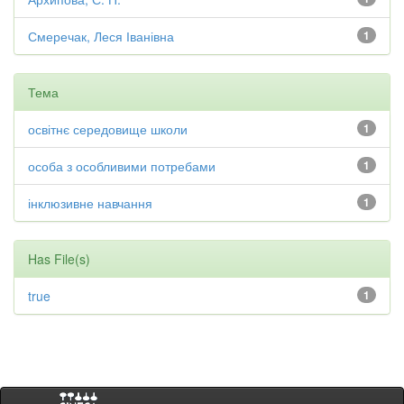
Смеречак, Леся Іванівна
1
Тема
освітнє середовище школи
1
особа з особливими потребами
1
інклюзивне навчання
1
Has File(s)
true
1