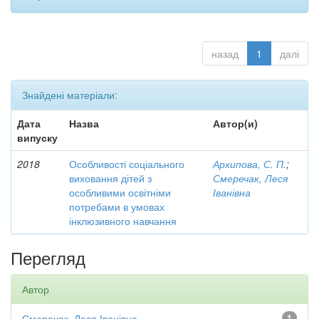
назад
1
далі
Знайдені матеріали:
Дата
Назва
Автор(и)
випуску
2018
Особливості соціального
Архипова, С. П.
;
виховання дітей з
Смеречак, Леся
особливими освітніми
Іванівна
потребами в умовах
інклюзивного навчання
Перегляд
Автор
Смеречак, Леся Іванівна
1