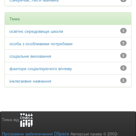
Тема
освітнє середовище школи
1
особа з особливими потребами
1
соціальне виховання
1
фактори соціалізуючого впливу
1
інклюзивне навчання
1
Тема від
Програмне забезпечення DSpace
Авторські права © 2002-