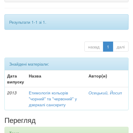
Результати 1-1 зі 1.
назад
1
далі
Знайдені матеріали:
Дата
Назва
Автор(и)
випуску
2013
Етимологія кольорів
Осецький, Йосип
"чорний" та "червоний" у
дзеркалі санскриту
Перегляд