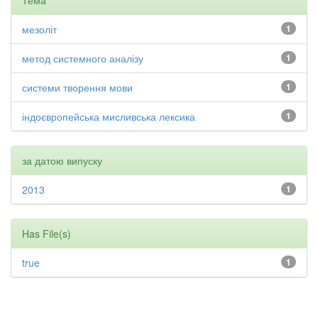
Тема
мезоліт
1
метод системного аналізу
1
системи творення мови
1
індоєвропейська мисливська лексика
1
за датою випуску
2013
1
Has File(s)
true
1