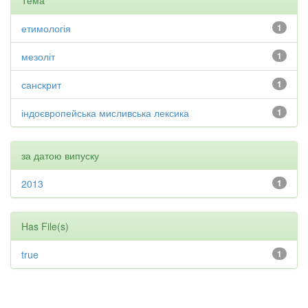
Тема
етимологія
1
мезоліт
1
санскрит
1
індоєвропейська мисливська лексика
1
за датою випуску
2013
1
Has File(s)
true
1