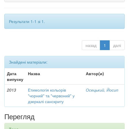
Результати 1-1 зі 1.
назад
1
далі
Знайдені матеріали:
Дата
Назва
Автор(и)
випуску
2013
Етимологія кольорів
Осецький, Йосип
"чорний" та "червоний" у
дзеркалі санскриту
Перегляд