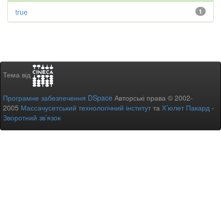
true
1
Тема від
Програмне забезпечення DSpace
Авторські права © 2002-
2005
Массачусетський технологічний інститут
та
Х’юлет Пакард
-
Зворотний зв’язок