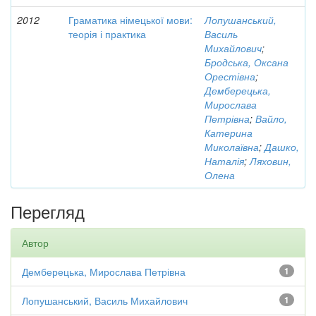
2012
Граматика німецької мови:
Лопушанський,
теорія і практика
Василь
Михайлович
;
Бродська, Оксана
Орестівна
;
Демберецька,
Мирослава
Петрівна
;
Вайло,
Катерина
Миколаївна
;
Дашко,
Наталія
;
Ляховин,
Олена
Перегляд
Автор
Демберецька, Мирослава Петрівна
1
Лопушанський, Василь Михайлович
1