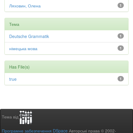
Ляховин, Олена
1
Тема
Deutsche Grammatik
1
німецька мова
1
Has File(s)
true
1
Тема від
Програмне забезпечення DSpace
Авторські права © 2002-