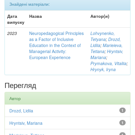
Знайдені матеріали:
Дата
Назва
Автор(и)
випуску
2023
Neuropedagogical Principles
Lohvynenko,
as a Factor of Inclusive
Tetyana
;
Drozd,
Education in the Context of
Lidiia
;
Marieieva,
Managerial Activity:
Tetiana
;
Hryntsiv,
European Experience
Mariana
;
Prymakova, Vitaliia
;
Hrynyk, Iryna
Перегляд
Автор
Drozd, Lidiia
1
Hryntsiv, Mariana
1