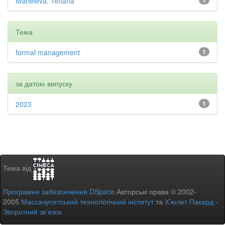
Marieieva, Tetiana
1
Тема
formal management
1
за датою випуску
2023
1
Тема від
Програмне забезпечення DSpace
Авторські права © 2002-
2005
Массачусетський технологічний інститут
та
Х’юлет Пакард
-
Зворотний зв’язок