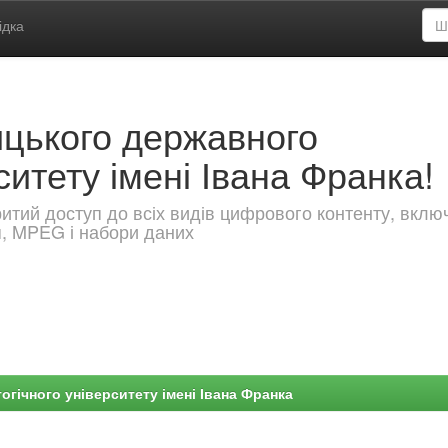
ідка
ицького державного
ситету імені Івана Франка!
критий доступ до всіх видів цифрового контенту, вкл
я, MPEG і набори даних
гічного університету імені Івана Франка