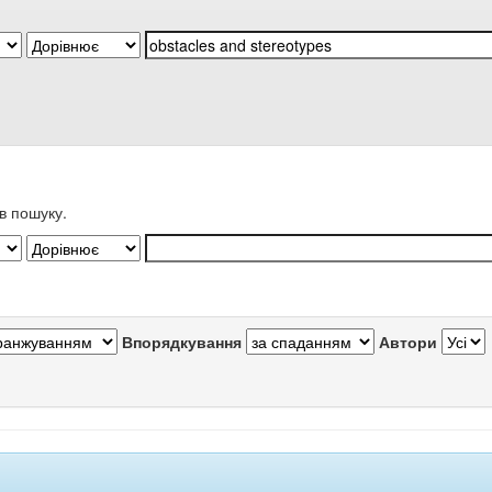
в пошуку.
Впорядкування
Автори