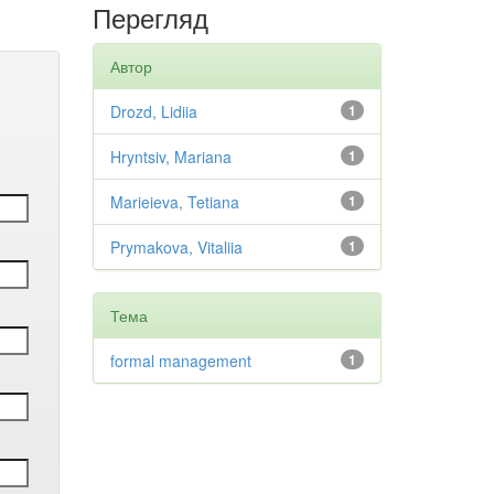
Перегляд
Автор
Drozd, Lidiia
1
Hryntsiv, Mariana
1
Marieieva, Tetiana
1
Prymakova, Vitaliia
1
Тема
formal management
1