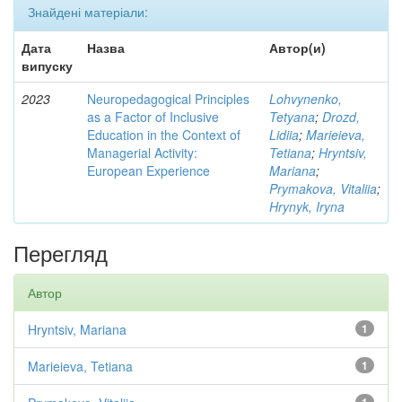
Знайдені матеріали:
Дата
Назва
Автор(и)
випуску
2023
Neuropedagogical Principles
Lohvynenko,
as a Factor of Inclusive
Tetyana
;
Drozd,
Education in the Context of
Lidiia
;
Marieieva,
Managerial Activity:
Tetiana
;
Hryntsiv,
European Experience
Mariana
;
Prymakova, Vitaliia
;
Hrynyk, Iryna
Перегляд
Автор
Hryntsiv, Mariana
1
Marieieva, Tetiana
1