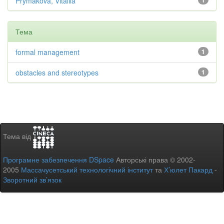
Prymakova, Vitaliia
1
Тема
formal management
1
obstacles and stereotypes
1
Тема від
Програмне забезпечення DSpace
Авторські права © 2002-
2005
Массачусетський технологічний інститут
та
Х’юлет Пакард
-
Зворотний зв’язок