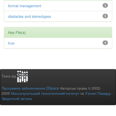
formal management
1
obstacles and stereotypes
1
Has File(s)
true
1
Тема від
Програмне забезпечення DSpace
Авторські права © 2002-
2005
Массачусетський технологічний інститут
та
Х’юлет Пакард
-
Зворотний зв’язок