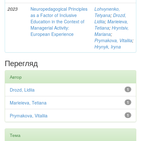
2023
Neuropedagogical Principles
Lohvynenko,
as a Factor of Inclusive
Tetyana
;
Drozd,
Education in the Context of
Lidiia
;
Marieieva,
Managerial Activity:
Tetiana
;
Hryntsiv,
European Experience
Mariana
;
Prymakova, Vitaliia
;
Hrynyk, Iryna
Перегляд
Автор
Drozd, Lidiia
1
Marieieva, Tetiana
1
Prymakova, Vitaliia
1
Тема