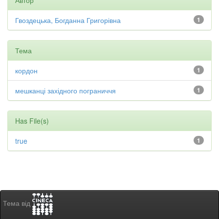
Автор
Гвоздецька, Богданна Григорівна
1
Тема
кордон
1
мешканці західного пограниччя
1
Has File(s)
true
1
Тема від