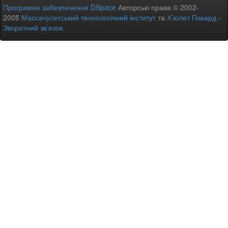
Програмне забезпечення DSpace
Авторські права © 2002-
2005
Массачусетський технологічний інститут
та
Х’юлет Пакард
-
Зворотний зв’язок