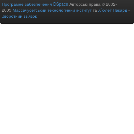
Програмне забезпечення DSpace
Авторські права © 2002-
2005
Массачусетський технологічний інститут
та
Х’юлет Пакард
-
Зворотний зв’язок