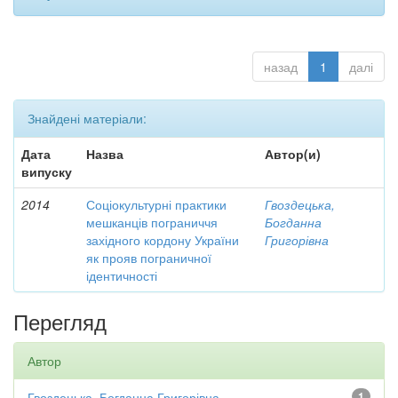
назад
1
далі
Знайдені матеріали:
Дата
Назва
Автор(и)
випуску
2014
Соціокультурні практики
Гвоздецька,
мешканців пограниччя
Богданна
західного кордону України
Григорівна
як прояв пограничної
ідентичності
Перегляд
Автор
Гвоздецька, Богданна Григорівна
1