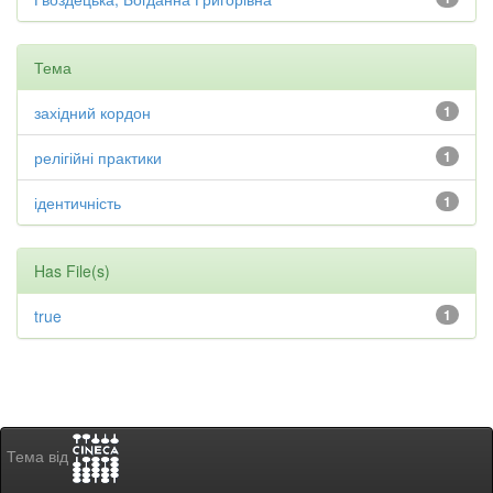
Тема
західний кордон
1
релігійні практики
1
ідентичність
1
Has File(s)
true
1
Тема від