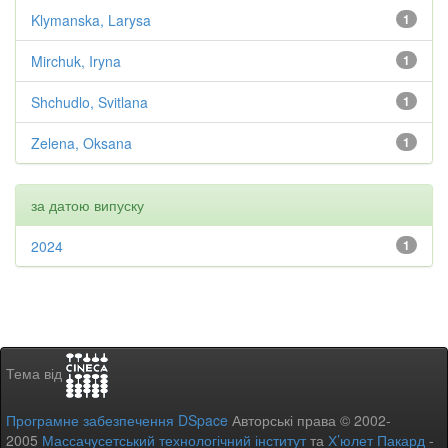
Klymanska, Larysa
1
Mirchuk, Iryna
1
Shchudlo, Svitlana
1
Zelena, Oksana
1
за датою випуску
2024
1
Тема від
Програмне забезпечення DSpace
Авторські права © 2002-
2005
Массачусетський технологічний інститут
та
Х’юлет Пакард
-