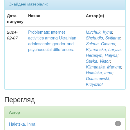
Знайдені матеріали:
Дата
Назва
Автор(и)
випуску
2024-
Problematic internet
Mirchuk, Iryna
;
02-07
activities among Ukrainian
Shchudlo, Svitlana
;
adolescents: gender and
Zelena, Oksana
;
psychosocial differences.
Klymanska, Larysa
;
Herasym, Halyna
;
Savka, Viktor
;
Klimanska, Maryna
;
Haletska, Inna
;
Ostaszewski,
Krzysztof
Перегляд
Автор
Haletska, Inna
1