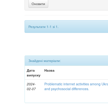
Результати 1-1 зі 1.
Знайдені матеріали:
Дата
Назва
випуску
2024-
Problematic internet activities among Ukr
02-07
and psychosocial differences.