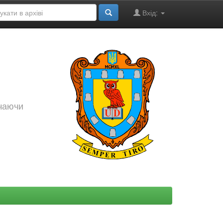
Вхід:
ючаючи