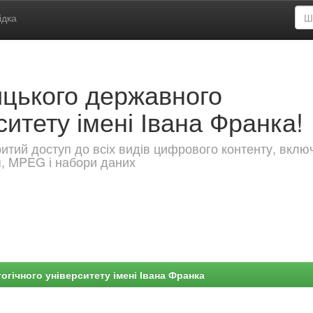
ідка
ицького державного
ситету імені Івана Франка!
критий доступ до всіх видів цифрового контенту, вкл
я, MPEG і набори даних
гічного університету імені Івана Франка