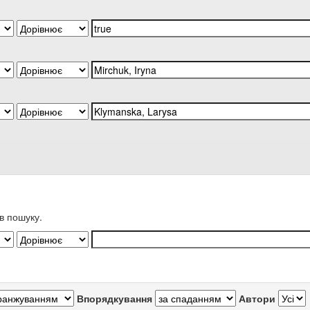
в пошуку.
Впорядкування
Автори