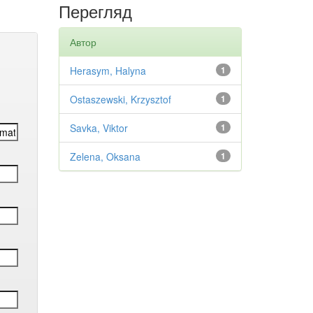
Перегляд
Автор
Herasym, Halyna
1
Ostaszewski, Krzysztof
1
Savka, Viktor
1
Zelena, Oksana
1