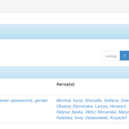
назад
1
Автор(и)
ainian adolescents: gender
Mirchuk, Iryna
;
Shchudlo, Svitlana
;
Zele
Oksana
;
Klymanska, Larysa
;
Herasym,
Halyna
;
Savka, Viktor
;
Klimanska, Mary
Haletska, Inna
;
Ostaszewski, Krzysztof