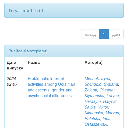
Результати 1-1 зі 1.
назад
1
далі
Знайдені матеріали:
Дата
Назва
Автор(и)
випуску
2024-
Problematic internet
Mirchuk, Iryna
;
02-07
activities among Ukrainian
Shchudlo, Svitlana
;
adolescents: gender and
Zelena, Oksana
;
psychosocial differences.
Klymanska, Larysa
;
Herasym, Halyna
;
Savka, Viktor
;
Klimanska, Maryna
;
Haletska, Inna
;
Ostaszewski,