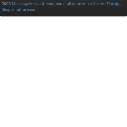
2005
Массачусетський технологічний інститут
та
Х’юлет Пакард
-
Зворотний зв’язок