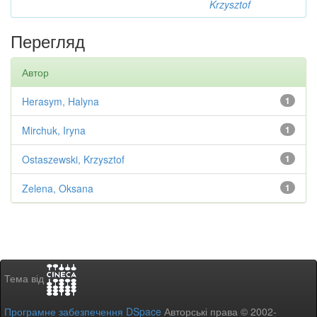
Krzysztof
Перегляд
Автор
Herasym, Halyna
1
Mirchuk, Iryna
1
Ostaszewski, Krzysztof
1
Zelena, Oksana
1
Тема від
Програмне забезпечення DSpace
Авторські права © 2002-