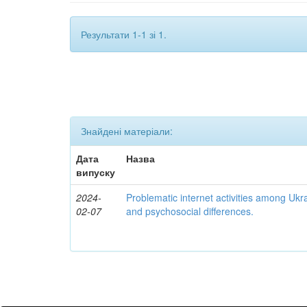
Результати 1-1 зі 1.
Знайдені матеріали:
Дата
Назва
випуску
2024-
Problematic internet activities among Ukr
02-07
and psychosocial differences.