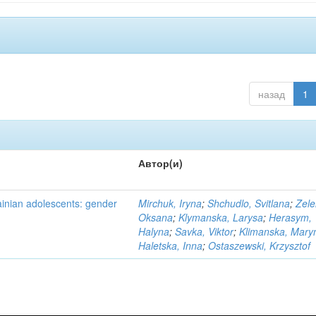
назад
1
Автор(и)
ainian adolescents: gender
Mirchuk, Iryna
;
Shchudlo, Svitlana
;
Zele
Oksana
;
Klymanska, Larysa
;
Herasym,
Halyna
;
Savka, Viktor
;
Klimanska, Mary
Haletska, Inna
;
Ostaszewski, Krzysztof