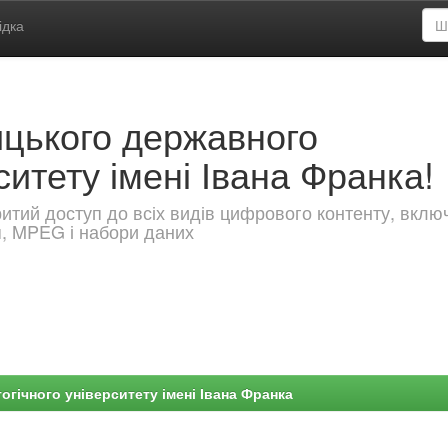
ідка
ицького державного
ситету імені Івана Франка!
критий доступ до всіх видів цифрового контенту, вкл
я, MPEG і набори даних
гічного університету імені Івана Франка