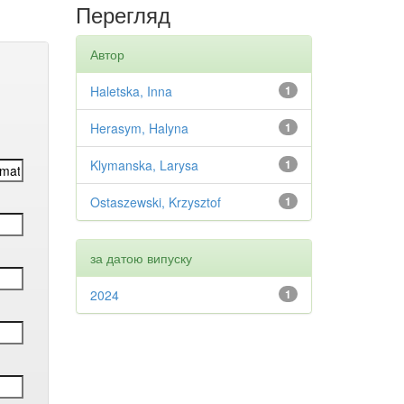
Перегляд
Автор
Haletska, Inna
1
Herasym, Halyna
1
Klymanska, Larysa
1
Ostaszewski, Krzysztof
1
за датою випуску
2024
1