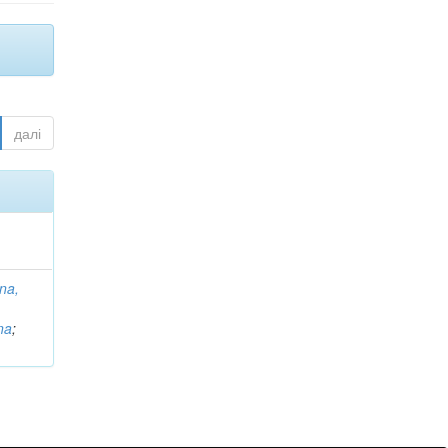
далі
na,
na
;