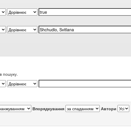
в пошуку.
Впорядкування
Автори