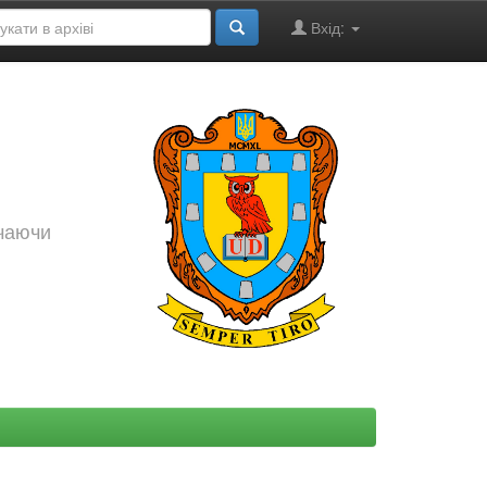
Вхід:
ючаючи