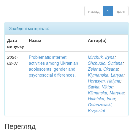
назад
1
далі
Знайдені матеріали:
Дата
Назва
Автор(и)
випуску
2024-
Problematic internet
Mirchuk, Iryna
;
02-07
activities among Ukrainian
Shchudlo, Svitlana
;
adolescents: gender and
Zelena, Oksana
;
psychosocial differences.
Klymanska, Larysa
;
Herasym, Halyna
;
Savka, Viktor
;
Klimanska, Maryna
;
Haletska, Inna
;
Ostaszewski,
Krzysztof
Перегляд