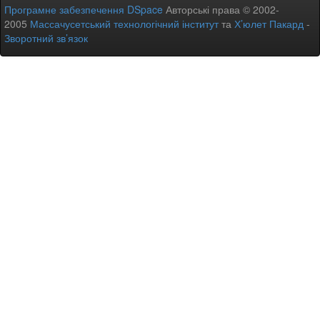
Програмне забезпечення DSpace
Авторські права © 2002-
2005
Массачусетський технологічний інститут
та
Х’юлет Пакард
-
Зворотний зв’язок