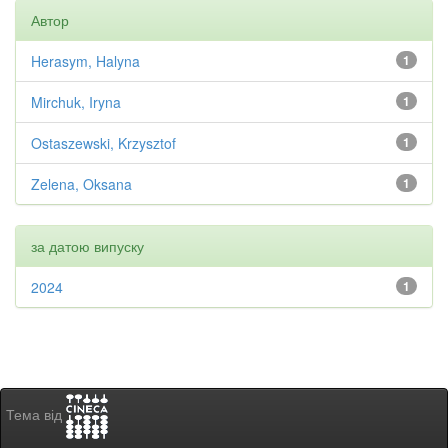
Автор
Herasym, Halyna
1
Mirchuk, Iryna
1
Ostaszewski, Krzysztof
1
Zelena, Oksana
1
за датою випуску
2024
1
Тема від