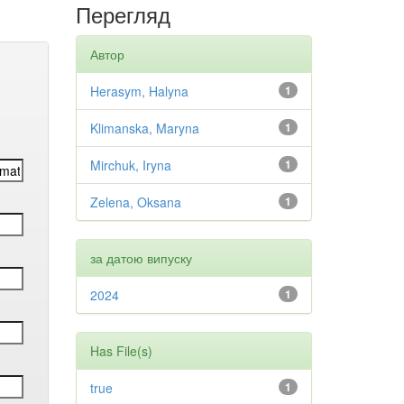
Перегляд
Автор
Herasym, Halyna
1
Klimanska, Maryna
1
Mirchuk, Iryna
1
Zelena, Oksana
1
за датою випуску
2024
1
Has File(s)
true
1