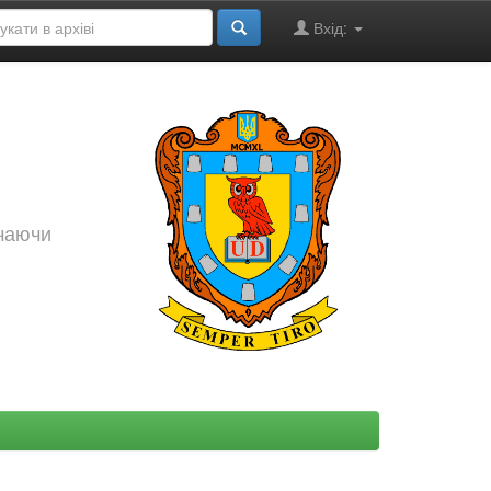
Вхід:
ючаючи