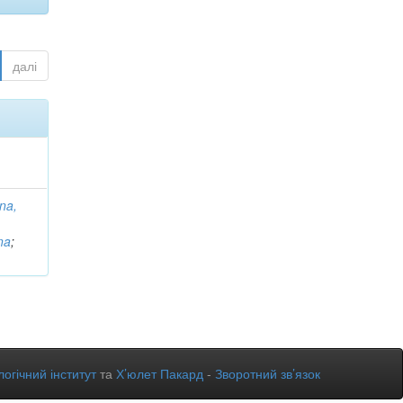
далі
na,
na
;
огічний інститут
та
Х’юлет Пакард
-
Зворотний зв’язок