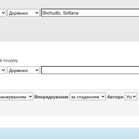
в пошуку.
Впорядкування
Автори