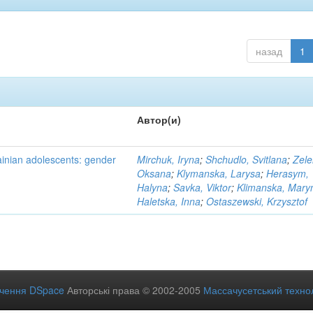
назад
1
Автор(и)
ainian adolescents: gender
Mirchuk, Iryna
;
Shchudlo, Svitlana
;
Zele
Oksana
;
Klymanska, Larysa
;
Herasym,
Halyna
;
Savka, Viktor
;
Klimanska, Mary
Haletska, Inna
;
Ostaszewski, Krzysztof
ечення DSpace
Авторські права © 2002-2005
Массачусетський технол