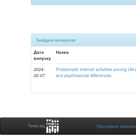
Знайдені матеріали:
Дата
Назва
випуску
2024-
Problematic internet activities among Ukr
02-07
and psychosocial differences.
Тема від
Програмне забезп