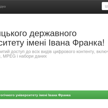
ідка
ицького державного
ситету імені Івана Франка!
критий доступ до всіх видів цифрового контенту, вкл
я, MPEG і набори даних
гічного університету імені Івана Франка