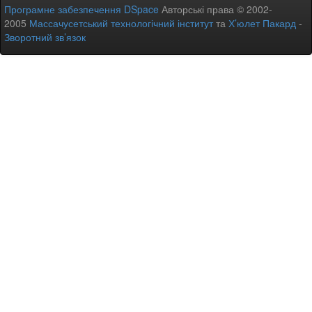
Програмне забезпечення DSpace
Авторські права © 2002-
2005
Массачусетський технологічний інститут
та
Х’юлет Пакард
-
Зворотний зв’язок