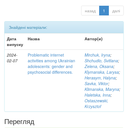
назад
1
далі
Знайдені матеріали:
Дата
Назва
Автор(и)
випуску
2024-
Problematic internet
Mirchuk, Iryna
;
02-07
activities among Ukrainian
Shchudlo, Svitlana
;
adolescents: gender and
Zelena, Oksana
;
psychosocial differences.
Klymanska, Larysa
;
Herasym, Halyna
;
Savka, Viktor
;
Klimanska, Maryna
;
Haletska, Inna
;
Ostaszewski,
Krzysztof
Перегляд