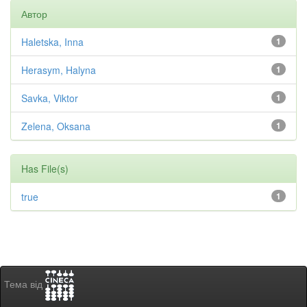
Автор
Haletska, Inna
1
Herasym, Halyna
1
Savka, Viktor
1
Zelena, Oksana
1
Has File(s)
true
1
Тема від