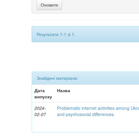
Результати 1-1 зі 1.
Знайдені матеріали:
Дата
Назва
випуску
2024-
Problematic internet activities among Ukr
02-07
and psychosocial differences.