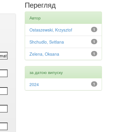
Перегляд
Автор
Ostaszewski, Krzysztof
1
Shchudlo, Svitlana
1
Zelena, Oksana
1
за датою випуску
2024
1