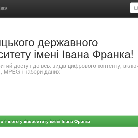
ідка
ицького державного
ситету імені Івана Франка!
критий доступ до всіх видів цифрового контенту, вкл
я, MPEG і набори даних
гічного університету імені Івана Франка