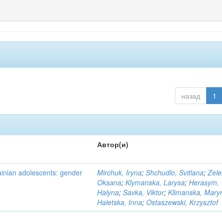
назад
1
Автор(и)
ainian adolescents: gender
Mirchuk, Iryna
;
Shchudlo, Svitlana
;
Zele
Oksana
;
Klymanska, Larysa
;
Herasym,
Halyna
;
Savka, Viktor
;
Klimanska, Mary
Haletska, Inna
;
Ostaszewski, Krzysztof