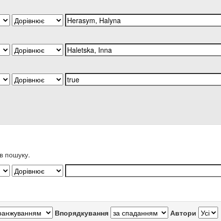
в пошуку.
Впорядкування
Автори