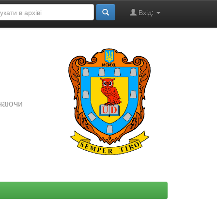
Вхід:
ючаючи