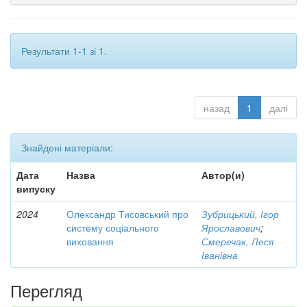
Результати 1-1 зі 1.
назад
1
далі
Знайдені матеріали:
Дата
Назва
Автор(и)
випуску
2024
Олександр Тисовський про
Зубрицький, Ігор
систему соціального
Ярославович
;
виховання
Смеречак, Леся
Іванівна
Перегляд