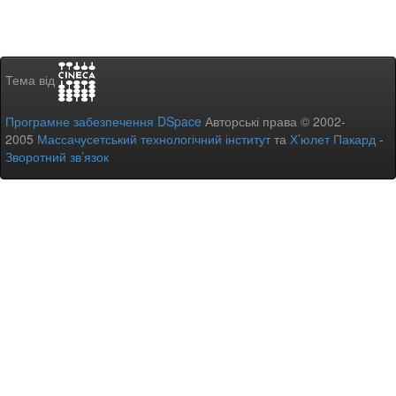
Тема від
Програмне забезпечення DSpace
Авторські права © 2002-
2005
Массачусетський технологічний інститут
та
Х’юлет Пакард
-
Зворотний зв’язок