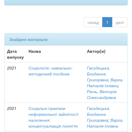
назад
1
далі
Знайдені матеріали:
Дата
Назва
Автор(и)
випуску
2021
Соціологія: навчально-
Гвоздецька,
методичний посібник
Богданна
Григорівна
;
Варга,
Наталія Іллівна
;
Рюль, Вікторія
Олександрівна
2021
Соціальні практики
Гвоздецька,
неформальної зайнятості
Богданна
населення:
Григорівна
;
Варга,
концептуалізація поняття
Наталія Іллівна