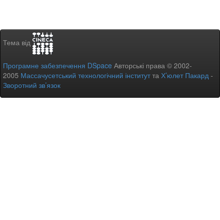
Тема від
Програмне забезпечення DSpace
Авторські права © 2002-
2005
Массачусетський технологічний інститут
та
Х’юлет Пакард
-
Зворотний зв’язок