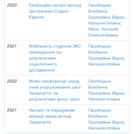
2020
Еміграційні настрої молоді
Гвоздецька,
Центрально-Східної
Богданна
Європи
Григорівна
;
Варга,
Наталія Іллівна
;
Нікон, Наталія
Олександрівна
2021
Мобільність студентів ЗВО
Гвоздецька,
прикордоння (за
Богданна
результатами
Григорівна
;
Варга,
соціологічного
Наталія Іллівна
дослідження)
2022
Мовні преференції серед
Гвоздецька,
учнів угорськомовних шкіл
Богданна
Закарпаття (за
Григорівна
;
Варга,
результатами фокус груп)
Наталія Іллівна
2021
Настрої та передумови
Гвоздецька,
міграції серед молоді
Богданна
Закарпаття
Григорівна
;
Варга,
Наталія Іллівна