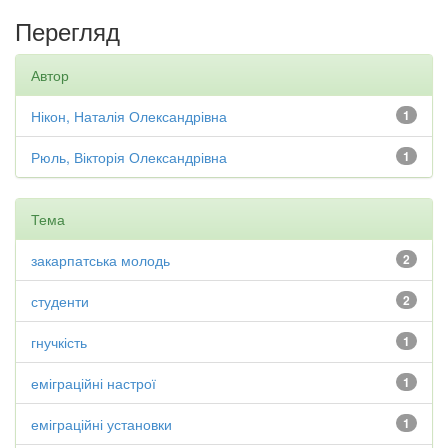
Перегляд
Автор
Нікон, Наталія Олександрівна
1
Рюль, Вікторія Олександрівна
1
Тема
закарпатська молодь
2
студенти
2
гнучкість
1
еміграційні настрої
1
еміграційні установки
1