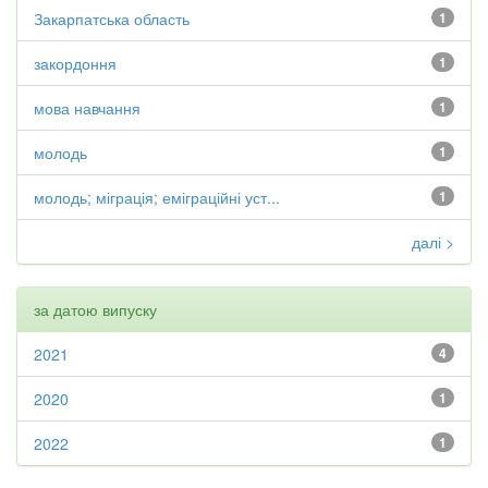
Закарпатська область
1
закордоння
1
мова навчання
1
молодь
1
молодь; міграція; еміграційні уст...
1
далі >
за датою випуску
2021
4
2020
1
2022
1