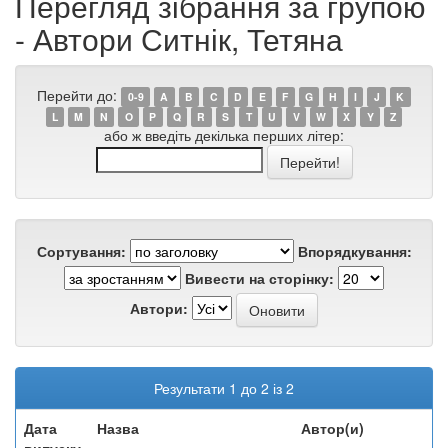
Перегляд зібрання за групою
- Автори Ситнік, Тетяна
Перейти до:
0-9
A
B
C
D
E
F
G
H
I
J
K
L
M
N
O
P
Q
R
S
T
U
V
W
X
Y
Z
або ж введіть декілька перших літер:
Сортування:
Впорядкування:
Вивести на сторінку:
Автори:
Результати 1 до 2 із 2
Дата
Назва
Автор(и)