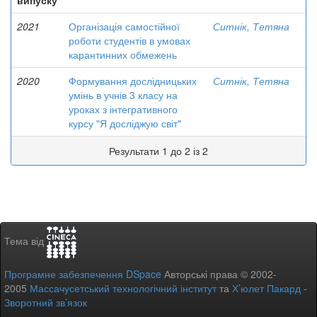
випуску
2021
Організація самостійної
Ситнік, Тетяна
роботи студентів в умовах
карантинних обмежень
2020
Формування дослідницьких
Ситнік, Тетяна
умінь в учнів 3 класу на
уроках з інтегративного
курсу "Я досліджую світ"
Результати 1 до 2 із 2
Тема від
Програмне забезпечення DSpace
Авторські права © 2002-
2005
Массачусетський технологічний інститут
та
Х’юлет Пакард
-
Зворотний зв’язок